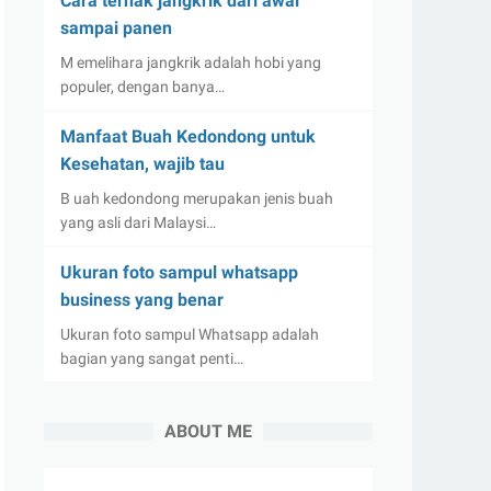
Cara ternak jangkrik dari awal
sampai panen
M emelihara jangkrik adalah hobi yang
populer, dengan banya…
Manfaat Buah Kedondong untuk
Kesehatan, wajib tau
B uah kedondong merupakan jenis buah
yang asli dari Malaysi…
Ukuran foto sampul whatsapp
business yang benar
Ukuran foto sampul Whatsapp adalah
bagian yang sangat penti…
ABOUT ME