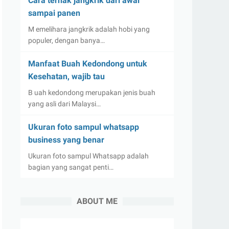
Cara ternak jangkrik dari awal
sampai panen
M emelihara jangkrik adalah hobi yang
populer, dengan banya…
Manfaat Buah Kedondong untuk
Kesehatan, wajib tau
B uah kedondong merupakan jenis buah
yang asli dari Malaysi…
Ukuran foto sampul whatsapp
business yang benar
Ukuran foto sampul Whatsapp adalah
bagian yang sangat penti…
ABOUT ME