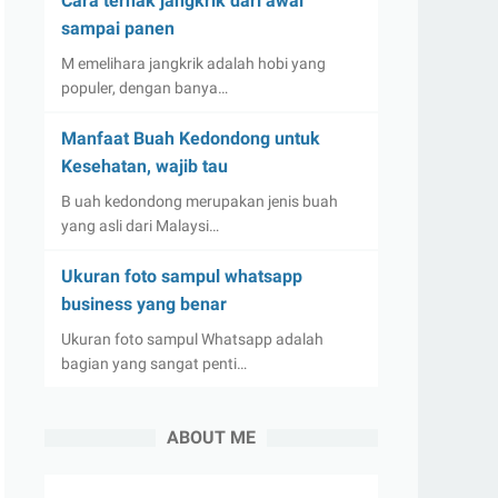
Cara ternak jangkrik dari awal
sampai panen
M emelihara jangkrik adalah hobi yang
populer, dengan banya…
Manfaat Buah Kedondong untuk
Kesehatan, wajib tau
B uah kedondong merupakan jenis buah
yang asli dari Malaysi…
Ukuran foto sampul whatsapp
business yang benar
Ukuran foto sampul Whatsapp adalah
bagian yang sangat penti…
ABOUT ME