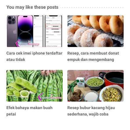
You may like these posts
Cara cek imei iphone terdaftar
Resep, cara membuat donat
atau tidak
empuk dan mengembang
Efek bahaya makan buah
Resep bubur kacang hijau
petai
sederhana, wajib coba