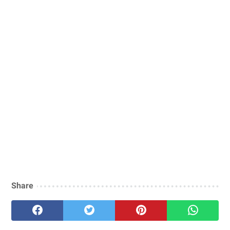
Share