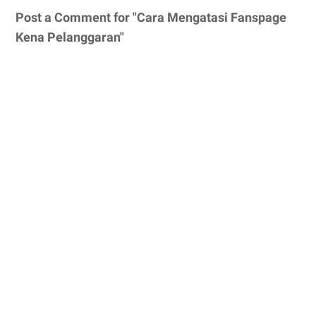
Post a Comment for "Cara Mengatasi Fanspage
Kena Pelanggaran"