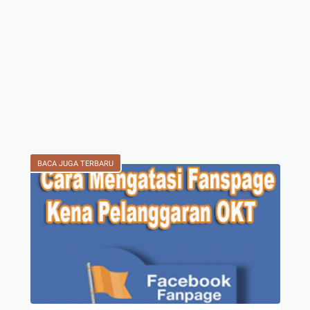
BACA JUGA TERBARU