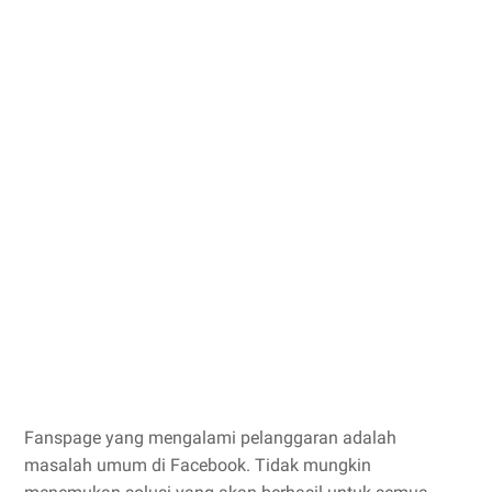
Fanspage yang mengalami pelanggaran adalah
masalah umum di Facebook. Tidak mungkin