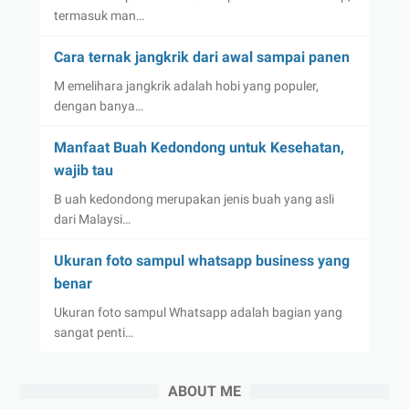
termasuk man…
Cara ternak jangkrik dari awal sampai panen
M emelihara jangkrik adalah hobi yang populer,
dengan banya…
Manfaat Buah Kedondong untuk Kesehatan,
wajib tau
B uah kedondong merupakan jenis buah yang asli
dari Malaysi…
Ukuran foto sampul whatsapp business yang
benar
Ukuran foto sampul Whatsapp adalah bagian yang
sangat penti…
ABOUT ME