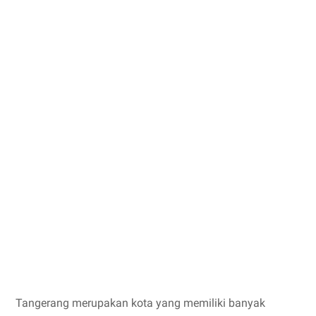
Tangerang merupakan kota yang memiliki banyak