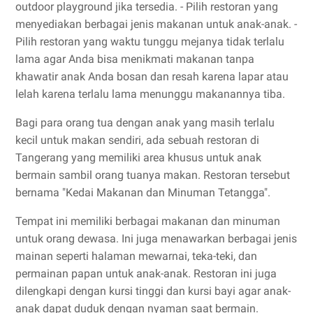
outdoor playground jika tersedia. - Pilih restoran yang
menyediakan berbagai jenis makanan untuk anak-anak. -
Pilih restoran yang waktu tunggu mejanya tidak terlalu
lama agar Anda bisa menikmati makanan tanpa
khawatir anak Anda bosan dan resah karena lapar atau
lelah karena terlalu lama menunggu makanannya tiba.
Bagi para orang tua dengan anak yang masih terlalu
kecil untuk makan sendiri, ada sebuah restoran di
Tangerang yang memiliki area khusus untuk anak
bermain sambil orang tuanya makan. Restoran tersebut
bernama "Kedai Makanan dan Minuman Tetangga".
Tempat ini memiliki berbagai makanan dan minuman
untuk orang dewasa. Ini juga menawarkan berbagai jenis
mainan seperti halaman mewarnai, teka-teki, dan
permainan papan untuk anak-anak. Restoran ini juga
dilengkapi dengan kursi tinggi dan kursi bayi agar anak-
anak dapat duduk dengan nyaman saat bermain.