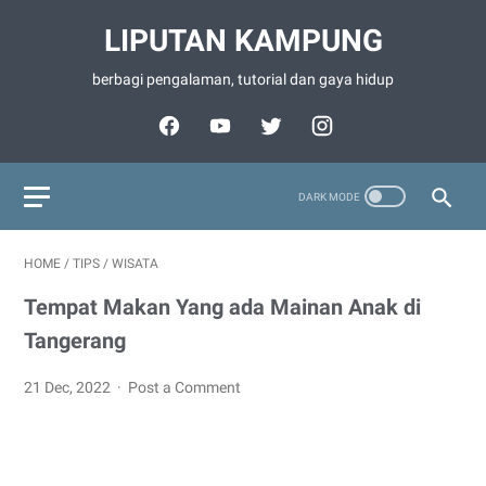
LIPUTAN KAMPUNG
berbagi pengalaman, tutorial dan gaya hidup
HOME
/
TIPS
/
WISATA
Tempat Makan Yang ada Mainan Anak di
Tangerang
21 Dec, 2022
Post a Comment