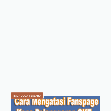
BACA JUGA TERBARU