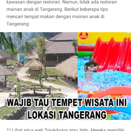
kawasan dengan restoran. Namun, tidak ada restoran
mainan anak di Tangerang. Berikut beberapa tips
mencari tempat makan dengan mainan anak di
Tangerang:
1) Lihat situs web TripAdvisor atau Yelp. Mereka memiliki