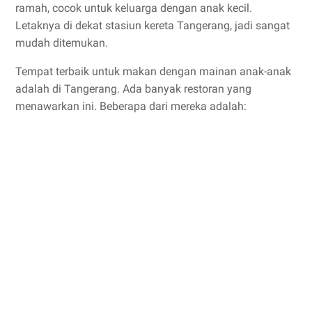
ramah, cocok untuk keluarga dengan anak kecil.
Letaknya di dekat stasiun kereta Tangerang, jadi sangat
mudah ditemukan.
Tempat terbaik untuk makan dengan mainan anak-anak
adalah di Tangerang. Ada banyak restoran yang
menawarkan ini. Beberapa dari mereka adalah: