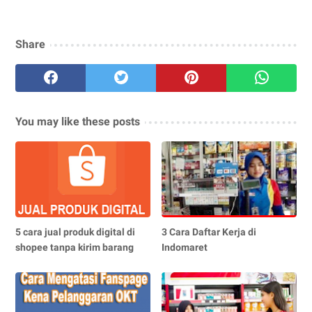
Share
You may like these posts
5 cara jual produk digital di
3 Cara Daftar Kerja di
shopee tanpa kirim barang
Indomaret