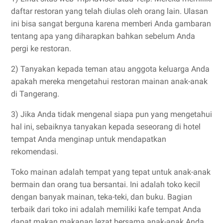
daftar restoran yang telah diulas oleh orang lain. Ulasan
ini bisa sangat berguna karena memberi Anda gambaran
tentang apa yang diharapkan bahkan sebelum Anda
pergi ke restoran.
2) Tanyakan kepada teman atau anggota keluarga Anda
apakah mereka mengetahui restoran mainan anak-anak
di Tangerang.
3) Jika Anda tidak mengenal siapa pun yang mengetahui
hal ini, sebaiknya tanyakan kepada seseorang di hotel
tempat Anda menginap untuk mendapatkan
rekomendasi.
Toko mainan adalah tempat yang tepat untuk anak-anak
bermain dan orang tua bersantai. Ini adalah toko kecil
dengan banyak mainan, teka-teki, dan buku. Bagian
terbaik dari toko ini adalah memiliki kafe tempat Anda
dapat makan makanan lezat bersama anak-anak Anda.