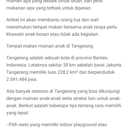
mainan apa yang terbaik untuk dicari, dan jenis
makanan apa yang terbaik untuk dipesan.
Artikel ini akan membantu orang tua dan wali
menemukan tempat makan bersama anak tanpa perlu
khawatir anak bosan atau tidak ada kegiatan.
Tempat makan mainan anak di Tangerang
Tangerang adalah sebuah kota di provinsi Banten,
Indonesia. Letaknya sekitar 30 km sebelah barat Jakarta.
Tangerang memiliki luas 228,2 km² dan berpenduduk
2.591.484 jiwa.
Ada banyak restoran di Tangerang yang bisa dikunjungi
dengan mainan anak-anak serta atraksi lain untuk anak-
anak. Berikut adalah beberapa tips tentang cara memilih
yang tepat:
- Pilih resto yang memiliki indoor playground atau