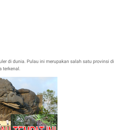
ler di dunia. Pulau ini merupakan salah satu provinsi di
 terkenal.