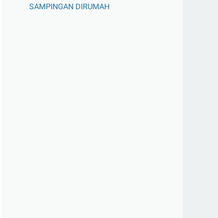
SAMPINGAN DIRUMAH