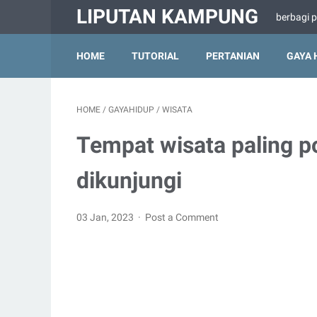
LIPUTAN KAMPUNG
berbagi 
HOME
TUTORIAL
PERTANIAN
GAYA 
HOME
/
GAYAHIDUP
/
WISATA
Tempat wisata paling po
dikunjungi
03 Jan, 2023
Post a Comment