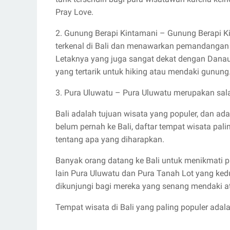
Pray Love.
2. Gunung Berapi Kintamani – Gunung Berapi K
terkenal di Bali dan menawarkan pemandangan 
Letaknya yang juga sangat dekat dengan Danau
yang tertarik untuk hiking atau mendaki gunung
3. Pura Uluwatu – Pura Uluwatu merupakan sala
Bali adalah tujuan wisata yang populer, dan ada
belum pernah ke Bali, daftar tempat wisata pal
tentang apa yang diharapkan.
Banyak orang datang ke Bali untuk menikmati pa
lain Pura Uluwatu dan Pura Tanah Lot yang ked
dikunjungi bagi mereka yang senang mendaki at
Tempat wisata di Bali yang paling populer adal