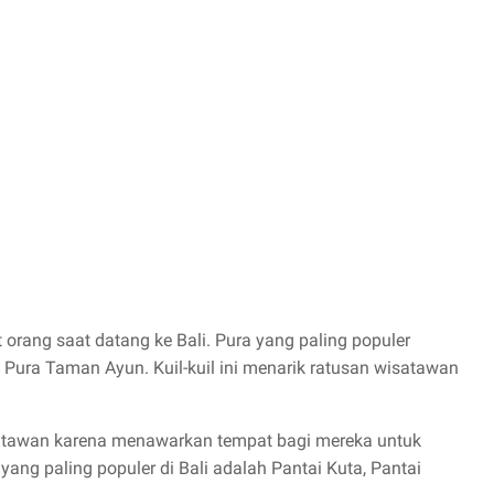
t orang saat datang ke Bali. Pura yang paling populer
 Pura Taman Ayun. Kuil-kuil ini menarik ratusan wisatawan
satawan karena menawarkan tempat bagi mereka untuk
yang paling populer di Bali adalah Pantai Kuta, Pantai