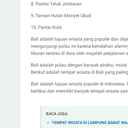
8. Pantai Teluk Jimbaran
9, Taman Hutan Monyet Ubud
10, Pantai Kuta
Bali adalah tujuan wisata yang populer dan ob
mengunjungi pulau ini karena keindahan alamnya
liburan teratas di Asia oleh majalah perjalanan 
Bali adalah pulau dengan banyak atraksi, mulai
Berikut adalah tempat wisata di Bali yang palin
Bali adalah tujuan wisata populer di Indonesia. 
berlibur dan memiliki banyak tempat wisata yan
BACA JUGA
TEMPAT WISATA DI LAMPUNG BARAT WAJ