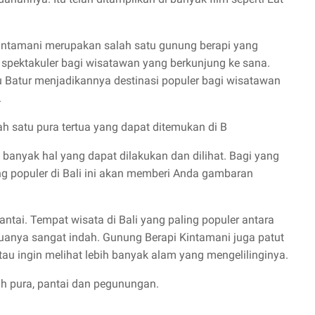
intamani merupakan salah satu gunung berapi yang
spektakuler bagi wisatawan yang berkunjung ke sana.
 Batur menjadikannya destinasi populer bagi wisatawan
.
h satu pura tertua yang dapat ditemukan di B
 banyak hal yang dapat dilakukan dan dilihat. Bagi yang
ing populer di Bali ini akan memberi Anda gambaran
ntai. Tempat wisata di Bali yang paling populer antara
uanya sangat indah. Gunung Berapi Kintamani juga patut
au ingin melihat lebih banyak alam yang mengelilinginya.
ah pura, pantai dan pegunungan.