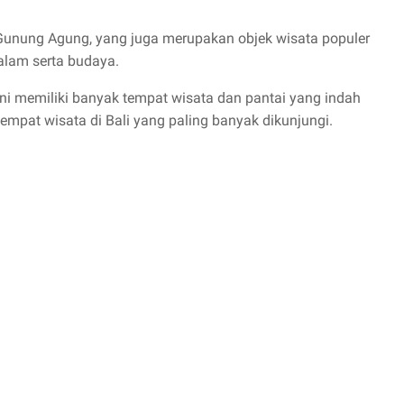
 Gunung Agung, yang juga merupakan objek wisata populer
alam serta budaya.
 Ini memiliki banyak tempat wisata dan pantai yang indah
tempat wisata di Bali yang paling banyak dikunjungi.