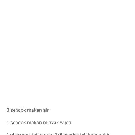
3 sendok makan air
1 sendok makan minyak wijen
1/4 sendok teh garam 1/8 sendok teh lada putih