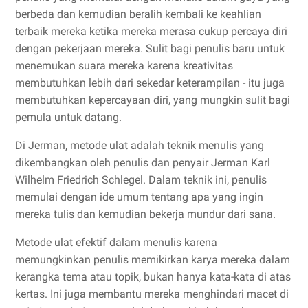
berbeda dan kemudian beralih kembali ke keahlian
terbaik mereka ketika mereka merasa cukup percaya diri
dengan pekerjaan mereka. Sulit bagi penulis baru untuk
menemukan suara mereka karena kreativitas
membutuhkan lebih dari sekedar keterampilan - itu juga
membutuhkan kepercayaan diri, yang mungkin sulit bagi
pemula untuk datang.
Di Jerman, metode ulat adalah teknik menulis yang
dikembangkan oleh penulis dan penyair Jerman Karl
Wilhelm Friedrich Schlegel. Dalam teknik ini, penulis
memulai dengan ide umum tentang apa yang ingin
mereka tulis dan kemudian bekerja mundur dari sana.
Metode ulat efektif dalam menulis karena
memungkinkan penulis memikirkan karya mereka dalam
kerangka tema atau topik, bukan hanya kata-kata di atas
kertas. Ini juga membantu mereka menghindari macet di