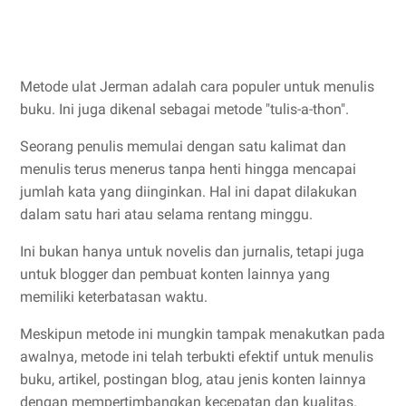
Metode ulat Jerman adalah cara populer untuk menulis
buku. Ini juga dikenal sebagai metode "tulis-a-thon".
Seorang penulis memulai dengan satu kalimat dan
menulis terus menerus tanpa henti hingga mencapai
jumlah kata yang diinginkan. Hal ini dapat dilakukan
dalam satu hari atau selama rentang minggu.
Ini bukan hanya untuk novelis dan jurnalis, tetapi juga
untuk blogger dan pembuat konten lainnya yang
memiliki keterbatasan waktu.
Meskipun metode ini mungkin tampak menakutkan pada
awalnya, metode ini telah terbukti efektif untuk menulis
buku, artikel, postingan blog, atau jenis konten lainnya
dengan mempertimbangkan kecepatan dan kualitas.