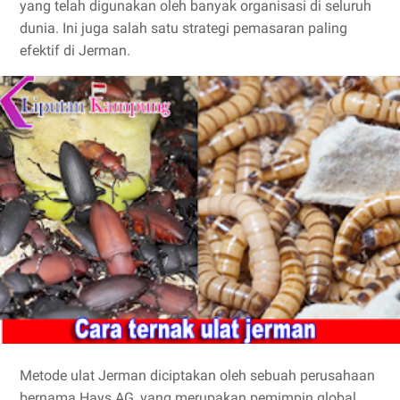
yang telah digunakan oleh banyak organisasi di seluruh
dunia. Ini juga salah satu strategi pemasaran paling
efektif di Jerman.
Metode ulat Jerman diciptakan oleh sebuah perusahaan
bernama Hays AG, yang merupakan pemimpin global