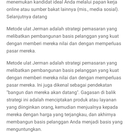
menemukan kandidat ideal Anda melalui papan kerja
online atau sumber bakat lainnya (mis., media sosial).
Selanjutnya datang
Metode ulat Jerman adalah strategi pemasaran yang
melibatkan pembangunan basis pelanggan yang kuat
dengan memberi mereka nilai dan dengan memperluas
pasar mereka.
Metode ulat Jerman adalah strategi pemasaran yang
melibatkan pembangunan basis pelanggan yang kuat
dengan memberi mereka nilai dan dengan memperluas
pasar mereka. Ini juga dikenal sebagai pendekatan
"bangun dan mereka akan datang". Gagasan di balik
strategi ini adalah menciptakan produk atau layanan
yang diinginkan orang, kemudian menjualnya kepada
mereka dengan harga yang terjangkau, dan akhirnya
membangun basis pelanggan Anda menjadi basis yang
menguntungkan.