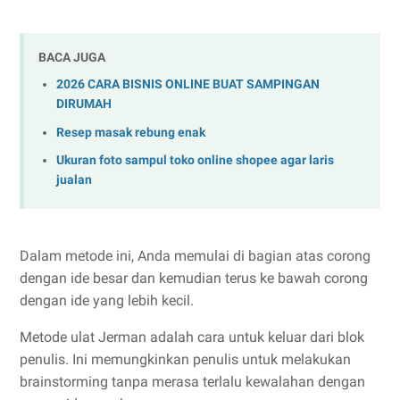
BACA JUGA
2026 CARA BISNIS ONLINE BUAT SAMPINGAN
DIRUMAH
Resep masak rebung enak
Ukuran foto sampul toko online shopee agar laris
jualan
Dalam metode ini, Anda memulai di bagian atas corong
dengan ide besar dan kemudian terus ke bawah corong
dengan ide yang lebih kecil.
Metode ulat Jerman adalah cara untuk keluar dari blok
penulis. Ini memungkinkan penulis untuk melakukan
brainstorming tanpa merasa terlalu kewalahan dengan