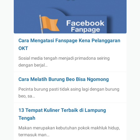
Cara Mengatasi Fanspage Kena Pelanggaran
OKT
Sosial media tengah menjadi primadona seiring
dengan berjal…
Cara Melatih Burung Beo Bisa Ngomong
Pecinta burung pasti tidak asing lagi dengan burung
beo, sa…
13 Tempat Kuliner Terbaik di Lampung
Tengah
Makan merupakan kebutuhan pokok makhluk hidup,
termasuk man…