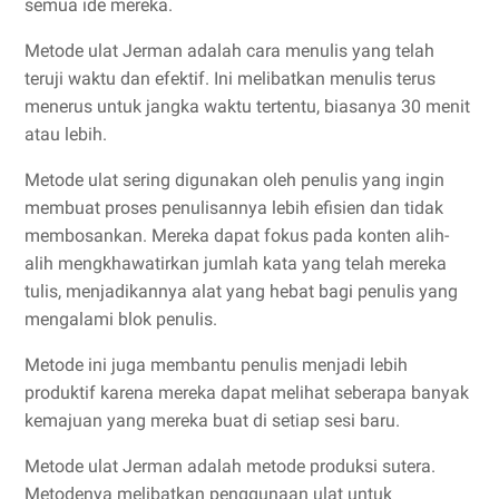
semua ide mereka.
Metode ulat Jerman adalah cara menulis yang telah
teruji waktu dan efektif. Ini melibatkan menulis terus
menerus untuk jangka waktu tertentu, biasanya 30 menit
atau lebih.
Metode ulat sering digunakan oleh penulis yang ingin
membuat proses penulisannya lebih efisien dan tidak
membosankan. Mereka dapat fokus pada konten alih-
alih mengkhawatirkan jumlah kata yang telah mereka
tulis, menjadikannya alat yang hebat bagi penulis yang
mengalami blok penulis.
Metode ini juga membantu penulis menjadi lebih
produktif karena mereka dapat melihat seberapa banyak
kemajuan yang mereka buat di setiap sesi baru.
Metode ulat Jerman adalah metode produksi sutera.
Metodenya melibatkan penggunaan ulat untuk