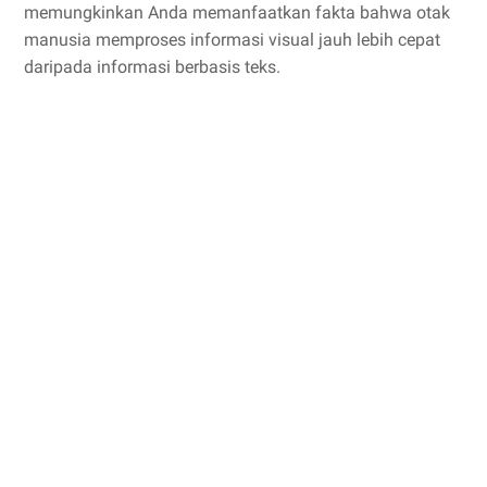
memungkinkan Anda memanfaatkan fakta bahwa otak
manusia memproses informasi visual jauh lebih cepat
daripada informasi berbasis teks.