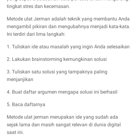
tingkat stres dan kecemasan.
Metode ulat Jerman adalah teknik yang membantu Anda
mengambil pikiran dan mengubahnya menjadi kata-kata.
Ini terdiri dari lima langkah:
1. Tuliskan ide atau masalah yang ingin Anda selesaikan
2. Lakukan brainstorming kemungkinan solusi
3. Tuliskan satu solusi yang tampaknya paling
menjanjikan
4. Buat daftar argumen mengapa solusi ini berhasil
5. Baca daftarnya
Metode ulat jerman merupakan ide yang sudah ada
sejak lama dan masih sangat relevan di dunia digital
saat ini.