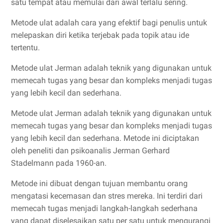
satu tempat atau memulai dari awal terlalu sering.
Metode ulat adalah cara yang efektif bagi penulis untuk
melepaskan diri ketika terjebak pada topik atau ide
tertentu.
Metode ulat Jerman adalah teknik yang digunakan untuk
memecah tugas yang besar dan kompleks menjadi tugas
yang lebih kecil dan sederhana.
Metode ulat Jerman adalah teknik yang digunakan untuk
memecah tugas yang besar dan kompleks menjadi tugas
yang lebih kecil dan sederhana. Metode ini diciptakan
oleh peneliti dan psikoanalis Jerman Gerhard
Stadelmann pada 1960-an.
Metode ini dibuat dengan tujuan membantu orang
mengatasi kecemasan dan stres mereka. Ini terdiri dari
memecah tugas menjadi langkah-langkah sederhana
yang dapat diselesaikan satu per satu untuk mengurangi