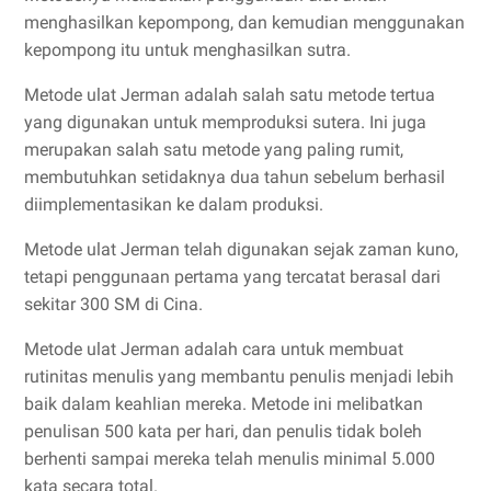
menghasilkan kepompong, dan kemudian menggunakan
kepompong itu untuk menghasilkan sutra.
Metode ulat Jerman adalah salah satu metode tertua
yang digunakan untuk memproduksi sutera. Ini juga
merupakan salah satu metode yang paling rumit,
membutuhkan setidaknya dua tahun sebelum berhasil
diimplementasikan ke dalam produksi.
Metode ulat Jerman telah digunakan sejak zaman kuno,
tetapi penggunaan pertama yang tercatat berasal dari
sekitar 300 SM di Cina.
Metode ulat Jerman adalah cara untuk membuat
rutinitas menulis yang membantu penulis menjadi lebih
baik dalam keahlian mereka. Metode ini melibatkan
penulisan 500 kata per hari, dan penulis tidak boleh
berhenti sampai mereka telah menulis minimal 5.000
kata secara total.