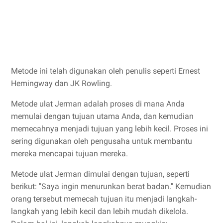
Metode ini telah digunakan oleh penulis seperti Ernest
Hemingway dan JK Rowling.
Metode ulat Jerman adalah proses di mana Anda
memulai dengan tujuan utama Anda, dan kemudian
memecahnya menjadi tujuan yang lebih kecil. Proses ini
sering digunakan oleh pengusaha untuk membantu
mereka mencapai tujuan mereka.
Metode ulat Jerman dimulai dengan tujuan, seperti
berikut: "Saya ingin menurunkan berat badan." Kemudian
orang tersebut memecah tujuan itu menjadi langkah-
langkah yang lebih kecil dan lebih mudah dikelola.