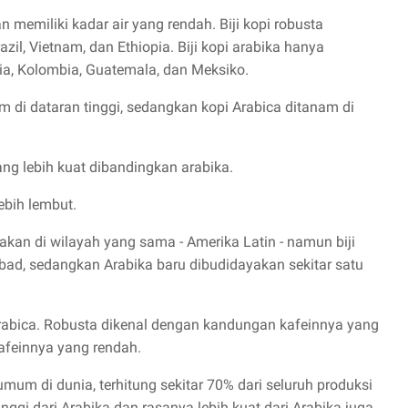
an memiliki kadar air yang rendah. Biji kopi robusta
zil, Vietnam, dan Ethiopia. Biji kopi arabika hanya
opia, Kolombia, Guatemala, dan Meksiko.
 di dataran tinggi, sedangkan kopi Arabica ditanam di
yang lebih kuat dibandingkan arabika.
lebih lembut.
kan di wilayah yang sama - Amerika Latin - namun biji
ad, sedangkan Arabika baru dibudidayakan sekitar satu
Arabica. Robusta dikenal dengan kandungan kafeinnya yang
afeinnya yang rendah.
umum di dunia, terhitung sekitar 70% dari seluruh produksi
inggi dari Arabika dan rasanya lebih kuat dari Arabika juga.