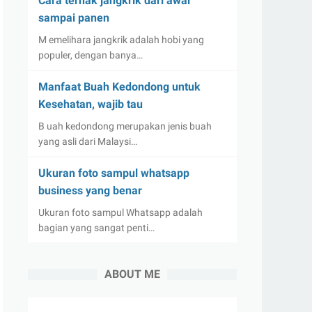
Cara ternak jangkrik dari awal
sampai panen
M emelihara jangkrik adalah hobi yang
populer, dengan banya…
Manfaat Buah Kedondong untuk
Kesehatan, wajib tau
B uah kedondong merupakan jenis buah
yang asli dari Malaysi…
Ukuran foto sampul whatsapp
business yang benar
Ukuran foto sampul Whatsapp adalah
bagian yang sangat penti…
ABOUT ME